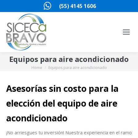
(55) 4145 1606
Equipos para aire acondicionado
Home
Equipos para aire acondicionado
You are here:
Asesorías sin costo para la
elección del equipo de aire
acondicionado
¡No arriesgues tu inversión! Nuestra experiencia en el ramo